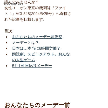
読んでみませんか？
公式YouTube
女性ユニオン東京の機関誌『ファイ
ト！』VOL318(2024/5/25号）へ寄稿さ
れた記事を転載します。
目次
おんなたちのメーデー前夜祭
メーデーとは？
日本は…本当に8時間労働？
朗読劇、スピークアウト、おんな
の人生ゲーム
5月1日 日比谷メーデー
おんなたちのメーデー前