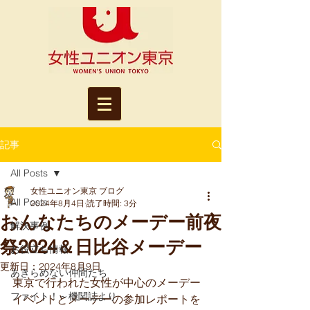
記事
All Posts
女性ユニオン東京 ブログ
All Posts
2024年8月4日
読了時間: 3分
おんなたちのメーデー前夜
解決事例
祭2024＆日比谷メーデー
お役立ち情報
更新日：
2024年8月9日
あきらめない仲間たち
東京で行われた女性が中心のメーデー
ファイト！～機関誌より
イベントとメーデーの参加レポートを