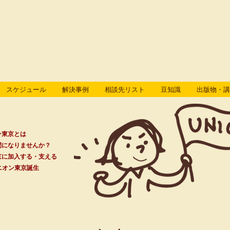
スケジュール
解決事例
相談先リスト
豆知識
出版物・講
ン東京とは
間になりませんか？
京に加入する・支える
ユニオン東京誕生