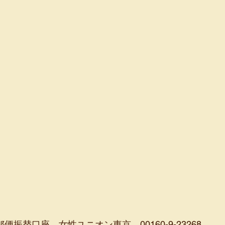
便振替口座 女性ユニオン東京 00160-9-23268