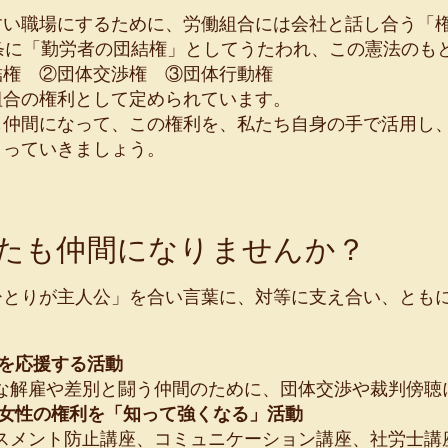
すい職場にするために、労働組合には会社と話し合う「
8条に「勤労者の団結権」としてうたわれ、この憲法のも
権 ②団体交渉権 ③団体行動権
組合の権利として定められています。
も仲間になって、この権利を、私たち自身の手で活用し
くっていきましょう。
たも仲間になりませんか？
ひとりが主人公」を合い言葉に、対等に支え合い、とも
間を応援する活動
解雇や差別と闘う仲間のために、団体交渉や裁判傍聴
く女性の権利を「知って強くなる」活動
メント防止講座、コミュニケーション講座、社労士