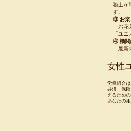
務士が
す。
③ お
お花見
「ユニ
④ 機
最新の
女性
労働組合は
共済・保険
えるための
あなたの組