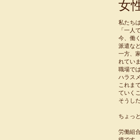
女
私たちは
「一人
今、働
派遣な
一方、
れてい
職場で
ハラス
これま
ていく
そうし
ちょっ
労働組
織です