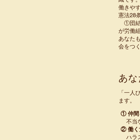
働きや
憲法2
①団結
が労働
あなた
会をつ
あな
「一人
ます。
① 仲
不当な
② 働
ハラス