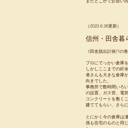
またどこかでお会い
​（2022.6.26更新）
信州・田舎暮
《田舎脱出計画!?の
プロにでっかい倉庫
しかしここまでの紆
者さんも大きな倉庫
向きでした。
事務所で数時間いろ
の設置、ガス管、電
コンクリートを敷くこ
建ててもらい、さら
とにかく今の倉庫は
係も住宅のものと同