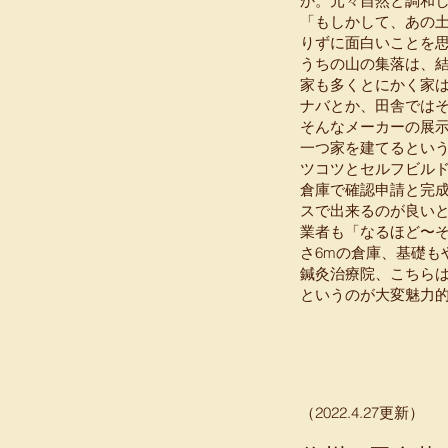
か。元々自然と調和
「もしかして、あの
りずに面白いことを
うちの山の集落は、結
家も多くとにかく家
ナバとか、田舎では
そんなメーカーの展
一つ家を建てるとい
ツコツとセルフビル
倉庫で確認申請と完
スで出来るのが良い
業者も「なるほど〜
さ6mの倉庫、基礎も
鍼灸治療院、こちら
というのが大変魅力
​（2022.4.27更新）