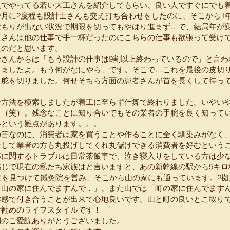
人でやってる若い大工さんを紹介してもらい、良い人ですぐにでも
月に2度程も設計士さんも交え打ち合わせをしたのに、そこから1
積もりが出ない状況で期限を切ってもやはり進まず…で、結局年が
工さんは他の仕事で手一杯だったのにこちらの仕事も欲張って受け
たのだと思います。
さんからは「もう設計の仕事は9割以上終わっているので」と言われ
しましたよ。もう何がなにやら、です。そこで…これを最後の皮切
と舵を切りました。何せそちら方面の患者さんが首を長くして待っ
な方法を模索しましたが着工に至らず仕舞で終わりました。いやい
！（笑）。残念なことに知り合いでもその業者の手腕を良く知って
いという難点があります。。。
の筈なのに、消費者は家を買うことや作ることに全く馴染みがなく
そして業者の方も丸投げしてくれ丸儲けできる消費者を好むという
等に関するトラブルは日常茶飯事で、泣き寝入りをしている方は少
感じで現在の私たち家族はと言いますと、あの新幹線の駅から5キロ
家を見つけて鍼灸院を営み、そこから山の家にも通っています。2
「山の家に住んでますんで…」、また山では「町の家に住んでます
離感で付き合うことが出来て心地良いです。山と町の良いとこ取り
お勧めのライフスタイルです！
間のご愛読ありがとうございました。