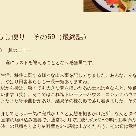
らし便り その69（最終話）
巻》 其の二十一
目、遂にラストを迎えることとなり感無量です。
舎生活、移住に関する様々な出来事を記してきました。あんなこん
り、やはり田舎暮らしも一長一短ありますね。
る駅から極近、狭くても大きな夢を描いたあの土地は今なんと、駅
ています（笑）。そこではこれ迄トレーラーハウス、コンテナハウ
後またまた紆余曲折があり、結局その様な形で落ち着きました。そ
紹介してもらい一気に完成か！？と妄想を抱きかけた所、なんとタ
る直前の駆け込み需要で、通常3ヶ月で完成なのが2〜3年は工事そ
時この見積もりより材料費も2〜3割は上がるだろう、その辺は覚