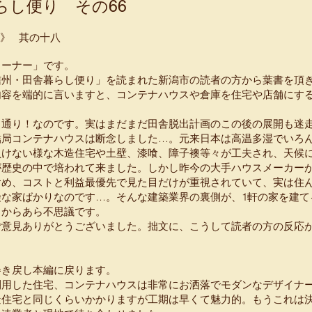
らし便り その66
巻》 其の十八
コーナー」です。
信州・田舎暮らし便り」を読まれた新潟市の読者の方から葉書を頂
内容を端的に言いますと、コンテナハウスや倉庫を住宅や店舗にす
る通り！なのです。実はまだまだ田舎脱出計画のこの後の展開も迷
結局コンテナハウスは断念しました…。元来日本は高温多湿でいろ
負けない様な木造住宅や土壁、漆喰、障子襖等々が工夫され、天候
が歴史の中で培われて来ました。しかし昨今の大手ハウスメーカー
含め、コストと利益最優先で見た目だけが重視されていて、実は住
険な家ばかりなのです…。そんな建築業界の裏側が、1軒の家を建て
るからあら不思議です。
ご意見ありがとうございました。拙文に、こうして読者の方の反応
巻き戻し本編に戻ります。
利用した住宅、コンテナハウスは非常にお洒落でモダンなデザイナ
造住宅と同じくらいかかりますが工期は早くて魅力的。もうこれは