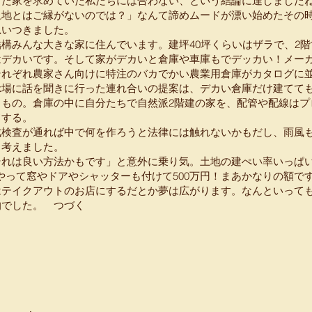
した家を求めていた私たちには合わない、という結論に達しました
土地とはご縁がないのでは？」なんて諦めムードが漂い始めたその
思いつきました。
構みんな大きな家に住んでいます。建坪40坪くらいはザラで、2
はデカいです。そして家がデカいと倉庫や車庫もでデッカい！メー
それぞれ農家さん向けに特注のバカでかい農業用倉庫がカタログに
示場に話を聞きに行った連れ合いの提案は、デカい倉庫だけ建てて
うもの。倉庫の中に自分たちで自然派2階建の家を、配管や配線はプ
ドする。
成検査が通れば中で何を作ろうと法律には触れないかもだし、雨風
と考えました。
それは良い方法かもです」と意外に乗り気。土地の建ぺい率いっぱい
やって窓やドアやシャッターも付けて500万円！まあかなりの額で
はテイクアウトのお店にするだとか夢は広がります。なんといって
的でした。 つづく