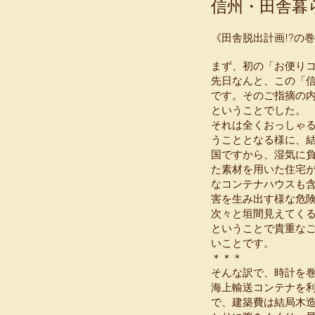
信州・田舎暮
《田舎脱出計画!?の
まず、初の「お便り
先日なんと、この「
です。そのご指摘の
ということでした。
それは全くおっしゃ
うこととなる様に、
国ですから、湿気に
た素材を用いた住宅
なコンテナハウスも
害を生み出す様な危
次々と垣間見えてく
ということで貴重な
いことです。
＊＊＊
そんな訳で、時計を
海上輸送コンテナを
で、建築費は結局木