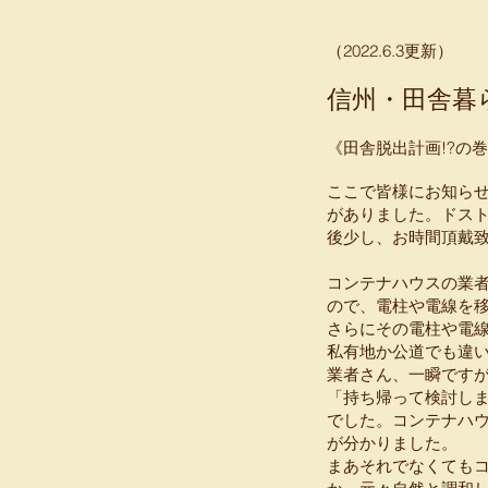
​（2022.6.3更新）
信州・田舎暮
《田舎脱出計画!?の
ここで皆様にお知ら
がありました。ドス
後少し、お時間頂戴
コンテナハウスの業
ので、電柱や電線を
さらにその電柱や電
私有地か公道でも違
業者さん、一瞬です
「持ち帰って検討し
でした。コンテナハ
が分かりました。
まあそれでなくても