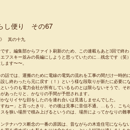
らし便り その67
巻》 其の十九
せです。編集部からファイト刷新のため、この連載もあと3回で終わ
トエフスキー並みの長編にしようと思っていたのに…残念です（笑
致します〜〜。
者の話では、運搬のために電線の電気の流れを工事の間だけ一時的
移設し終わったら元に戻す（！）という様な段取りが新たに必要に
線というのも電力会社が所有しているものとは限らないそうで、そ
いがあったりと、かなりの手間が予想されます。
がかなりイヤな顔をしたのを連れ合いは見逃しませんでした。
ますねー」と言ったきり、その後は見事に音信不通。…もう、こち
ウスを狭い場所で積み上げるというのは、場所によってかなりの難
コンテナハウス断念の一番の原因は、昔ながらの木造住宅にならな