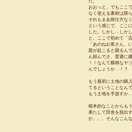
た。
おおっと、でもここ
なく使える素材は限
それもまあ致仕方な
という感じで、ここ
した。しかし…しか
と、ここで初めて「
「あのねお客さん、
題が起こると困るん
ん頼んでさ、普通に
！！なんて横柄なヤ
んでしょうか…！？
もう最初に土地の購
てるということなん
もう土地を手放すか
根本的なことからも
果たして田舎を脱出
か。。。そんなこん