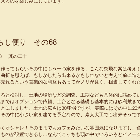
出来るのを楽しみにしています。
らし便り その68
巻》 其の二十
を作ってもらいその中にもう一つ家を作る、こんな突飛な案は考え
余曲折を思えば、もしかしたら出来るかもしれないと考えて前に進
が売れるという営業的な利益もあってかノリが良く、担当してくれ
いろと検討し、土地の場所などの調査、工期なども具体的に詰めて
気まではオプションで依頼、土台となる基礎も基本的には砂利敷き
とにしました。土地の広さは30坪弱ですが、実際にはその中に20
にその中に小さい家を建てる予定なので、素人大工でも出来そうで
凄くオシャレ！そのままでもカフェみたいな雰囲気になりますし、
じものが設置できるし…なんてこっちも頭の中でいろいろとイメー