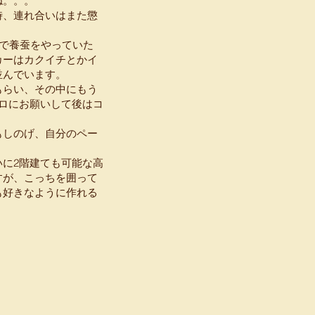
ね。。。
時、連れ合いはまた懲
階で養蚕をやっていた
カーはカクイチとかイ
並んでいます。
もらい、その中にもう
ロにお願いして後はコ
もしのげ、自分のペー
に2階建ても可能な高
すが、こっちを囲って
も好きなように作れる