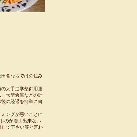
な田舎ならではの住み
前の大手進学塾御用達
ス、大型倉庫などの計
の後の経過を簡単に書
イミングが悪いことに
のものが着工出来ない
悟して下さい等と言わ