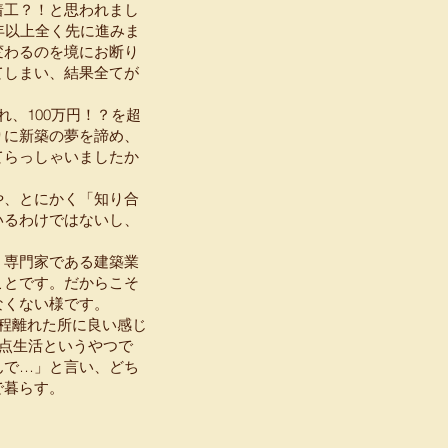
着工？！と思われまし
年以上全く先に進みま
変わるのを境にお断り
てしまい、結果全てが
、100万円！？を超
りに新築の夢を諦め、
てらっしゃいましたか
や、とにかく「知り合
いるわけではないし、
、専門家である建築業
ことです。だからこそ
なくない様です。
程離れた所に良い感じ
拠点生活というやつで
んで…」と言い、どち
で暮らす。