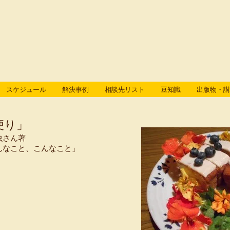
スケジュール
解決事例
相談先リスト
豆知識
出版物・講
便り」
虫さん著
んなこと、こんなこと」