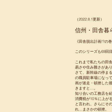
​（2022.8.1更新）
信州・田舎暮
《田舎脱出計画!?の
このシリーズも69回
これまで私たちの田
易さや住み難さがあ
さて、新幹線の停ま
の職員駐車場になっ
画が迷走・頓挫した
きますと…。
知り合いの工務店を
消費税が10％に上が
と言われ、さらにその
れ…まさかの頓挫。