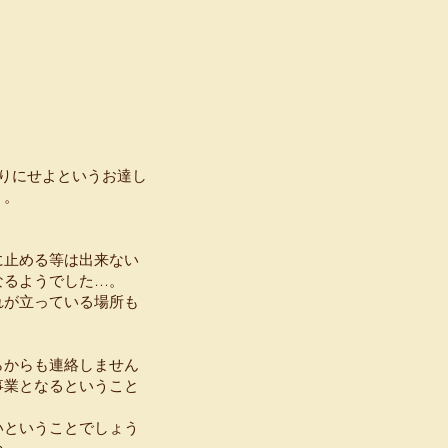
りにせよというお達し
）。
に止める等は出来ない
なるようでした…。
れが立っている場所も
らからも連絡しません
事業となるということ
いということでしょう