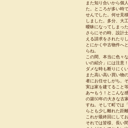
また知り合いから個
た。ところが多い時で
せんでした。何せ見
しました。多分、大
曖昧になってしまっ
さらにその時、設計士
える請求をされたり
とにかく中古物件へ
らね。
この間、本当に色々
いの紹介」には注意
ダメな時も断りにく
また高い高い買い物
者にお任せしがち。
実は家を建てること
あ〜もう！とこんな
の築50年の大きな古
すね。そして町では
らとも少し離れた距
これが最終回にして
それでは皆様、長い