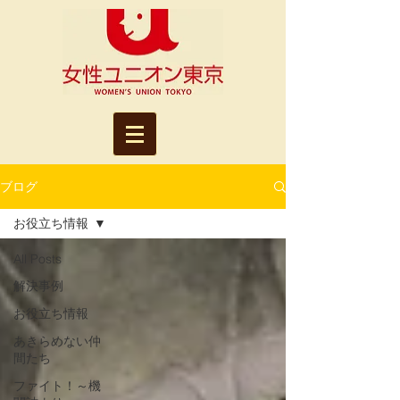
ブログ
お役立ち情報
All Posts
解決事例
お役立ち情報
あきらめない仲
間たち
ファイト！～機