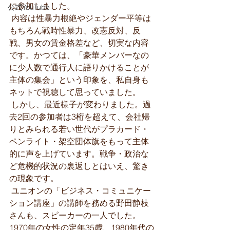
に参加しました。
公式YouTube
 内容は性暴力根絶やジェンダー平等は
もちろん戦時性暴力、改憲反対、反
戦、男女の賃金格差など、切実な内容
です。かつては、「豪華メンバーなの
に少人数で通行人に語りかけることが
主体の集会」という印象を、私自身も
ネットで視聴して思っていました。
 しかし、最近様子が変わりました。過
去2回の参加者は3桁を超えて、会社帰
りとみられる若い世代がプラカード・
ペンライト・架空団体旗をもって主体
的に声を上げています。戦争・政治な
ど危機的状況の裏返しとはいえ、驚き
の現象です。
 ユニオンの「ビジネス・コミュニケー
ション講座」の講師を務める野田静枝
さんも、スピーカーの一人でした。
1970年の女性の定年35歳、1980年代の