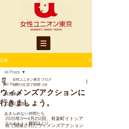
記事
All Posts
女性ユニオン東京 ブログ
All Posts
6月13日
読了時間: 2分
ウィメンズアクションに
解決事例
行きましょう。
お役立ち情報
あきらめない仲間たち
2025年3〜4月の2回、有楽町イトシア
ファイト！～機関誌より
前で開催されたウィメンズアクション