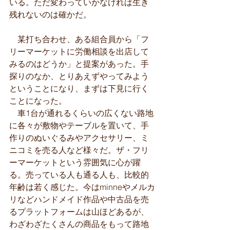
いる。ただ変わっていかなければ生き
残れないのは確かだ。
　某打ち合わせ、ある組合員から「フ
リーマーケットに労働相談を出店して
みるのはどうか」と提案があった。手
探りのなか、とりあえずやってみよう
ということになり、まずは下見に行く
ことになった。
　車1台が通れるくらいの広くない路地
に各々が敷物やテーブルを置いて、手
作りのぬいぐるみやアクセサリー、ミ
ニコミを売る人など様々だ。ザ・フリ
ーマーケットという雰囲気に心が躍
る。売っている人も通る人も、比較的
年齢は若く感じた。今はminneやメルカ
リなどハンドメイド作品や中古品を売
るプラットフォームは山ほどあるが、
わざわざたくさんの商品をもって路地