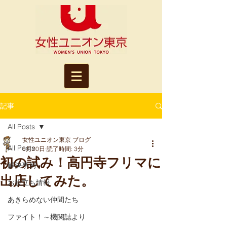
記事
All Posts
女性ユニオン東京 ブログ
All Posts
6月20日
読了時間: 3分
初の試み！高円寺フリマに
解決事例
出店してみた。
お役立ち情報
あきらめない仲間たち
ファイト！～機関誌より