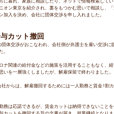
方に暮れ、家族に相談したり、ネットで情報検索してい
ニオン東京を紹介され、藁をもつかむ思いで相談し、「
ン加入を決め、会社に団体交渉を申し入れました。
給与カット撤回
の団体交渉がおこなわれ、会社側が弁護士を雇い交渉に
た。
ロナ関連の給付金などの施策を活用することもなく、経
思いを一層強くしましたが、解雇保留で終わりました。
会社からは、解雇撤回するためには一人勤務と賃金1割
勤務は応諾できるが、賃金カットは納得できないことを
与カットを撤回する旨の文書が届き、就業継続となりま