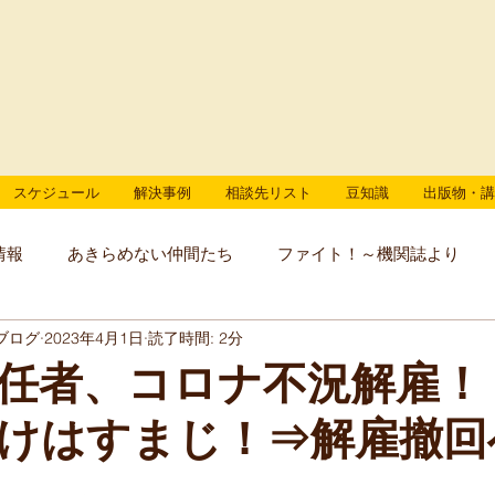
スケジュール
解決事例
相談先リスト
豆知識
出版物・講
情報
あきらめない仲間たち
ファイト！～機関誌より
ブログ
2023年4月1日
読了時間: 2分
任者、コロナ不況解雇！
けはすまじ！⇒解雇撤回