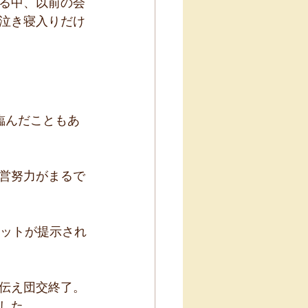
る中、以前の会
泣き寝入りだけ
臨んだこともあ
営努力がまるで
カットが提示され
伝え団交終了。
した。