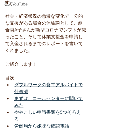
す。
公式YouTube
社会・経済状況の急激な変化で、公的
な支援がある場合の体験談として、組
合員A子さんが新型コロナでシフトが減
ったこと、そして休業支援金を申請し
て入金されるまでのレポートを書いて
くれました。
ご紹介します！
​目次
ダブルワークの食堂アルバイトで
仕事減
まずは、コールセンターに聞いて
みた
ややこしい申請書類を5つそろえ
る
労働局から嫌味な確認電話​