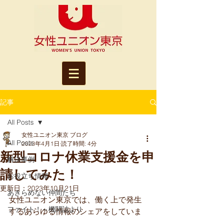
記事
All Posts
女性ユニオン東京 ブログ
All Posts
2023年4月1日
読了時間: 4分
新型コロナ休業支援金を申
解決事例
請してみた！
お役立ち情報
更新日：
2023年10月21日
あきらめない仲間たち
女性ユニオン東京では、働く上で発生
ファイト！～機関誌より
するあらゆる情報のシェアをしていま