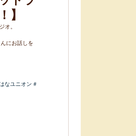
！】
ジオ。
さんにお話しを
のはなユニオン
#