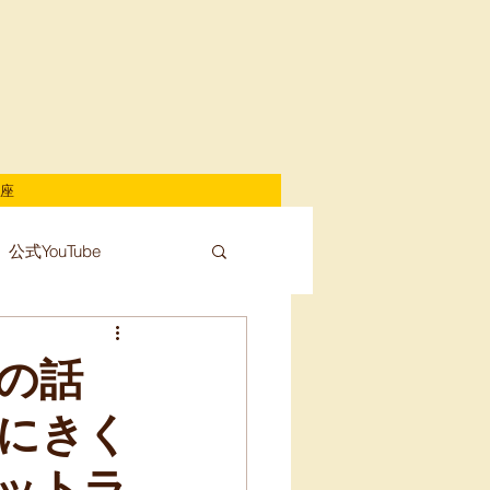
座
公式YouTube
働の話
にきく
ネットラ