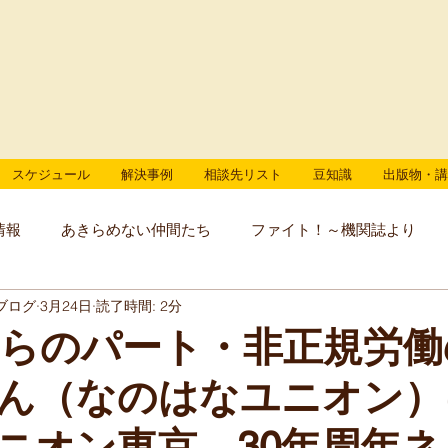
スケジュール
解決事例
相談先リスト
豆知識
出版物・講
情報
あきらめない仲間たち
ファイト！～機関誌より
ブログ
3月24日
読了時間: 2分
からのパート・非正規労
ん（なのはなユニオン）
ニオン東京 30年周年