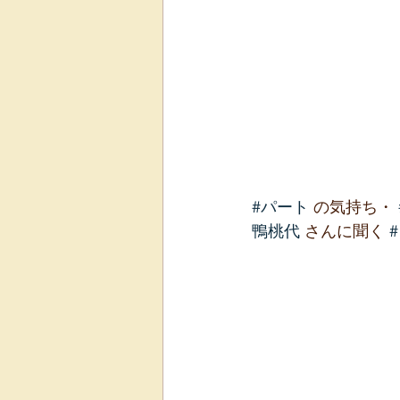
#パート
 の気持ち・ 
鴨桃代
 さんに聞く 
#