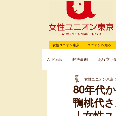
女性ユニオン東京
ユニオンを知る
All Posts
解決事例
お役立ち
女性ユニオン東京 
80年代
鴨桃代さ
｜女性ユ