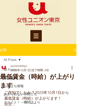
記事
All Posts
wuniontokyo
All Posts
2023年10月1日
読了時間: 2分
最低賃金（時給）が上がり
解決事例
ます
お役立ち情報
ご存知でしたか？2023年10月1日から
あきらめない仲間たち
最低賃金（時給）が上がります！
ファイト！～機関誌より
目次：