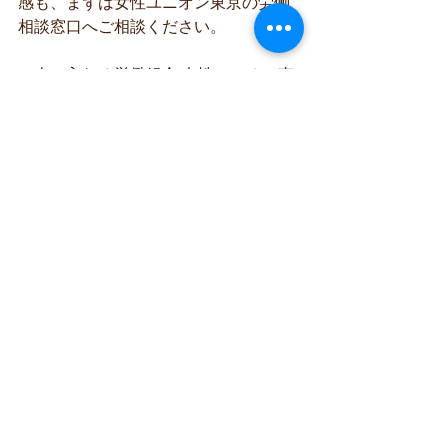
感も、まずは女性ユニオン東京の労働
相談窓口へご相談ください。
一人で入れる労働組合 女性ユニオン東
京の労働相談
LINE 火・金曜 19:00~20:30 
https://linevoom.line.me/user/_dcOJwLx
OgQZk3fAtDcebC-0SEmizCNOx_9-
De7s
電話 月・水曜 12:00~20:00
 電話番号 03-6907-2030 
秘密厳守
お気軽に！