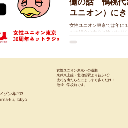
働の話 鴨桃代
ユニオン）にき
ン東京 30年
女性ユニオン東京では年に
かの組合の大会と比べなが
【一人で抱えず
案・議論・予算・ストライ
ね！】
ではどうなのか。
女性ユニオン東京への道順
東武東上線・北池袋駅より徒歩4分
​改札を出たら左にまっすぐ歩くだけ！
​池袋中学校前です。
メゾン孝203
hima-ku, Tokyo