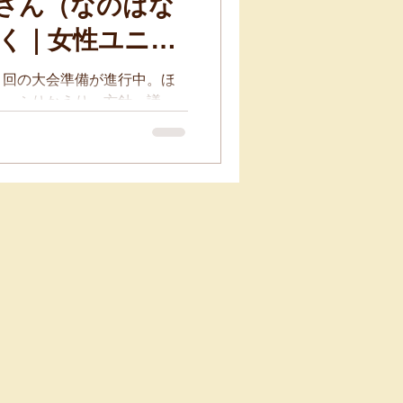
さん（なのはな
く｜女性ユニオ
周年ネットラジオ
１回の大会準備が進行中。ほ
ら、ふりかえり・方針・議
、相談して
キ権などは女性ユニオン東京