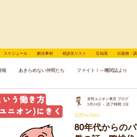
スケジュール
解決事例
相談先リスト
豆知識
出版物・講
情報
あきらめない仲間たち
ファイト！～機関誌より
女性ユニオン東京 ブログ
3月24日
読了時間: 2分
公式YouTube
80年代からの