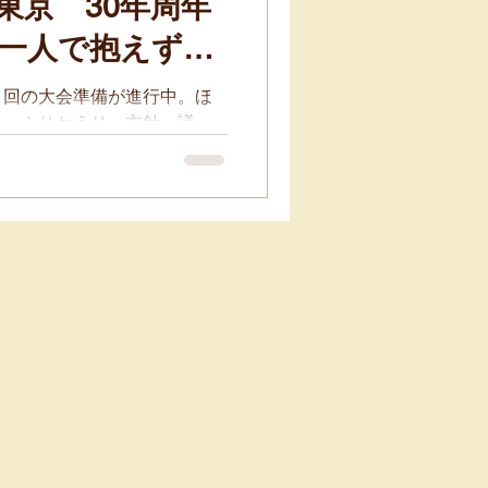
東京 30年周年
一人で抱えず、
１回の大会準備が進行中。ほ
ら、ふりかえり・方針・議
キ権などは女性ユニオン東京