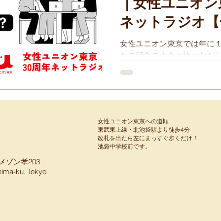
｜女性ユニオン
ネットラジオ【
相談してね！】
女性ユニオン東京では年に
かの組合の大会と比べなが
案・議論・予算・ストライ
ではどうなのか。
女性ユニオン東京への道順
東武東上線・北池袋駅より徒歩4分
​改札を出たら左にまっすぐ歩くだけ！
​池袋中学校前です。
メゾン孝203
hima-ku, Tokyo