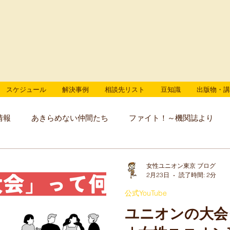
スケジュール
解決事例
相談先リスト
豆知識
出版物・講
情報
あきらめない仲間たち
ファイト！～機関誌より
女性ユニオン東京 ブログ
2月23日
読了時間: 2分
公式YouTube
ユニオンの大会