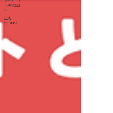
ファイト！
～機関誌よ
り
公式
YouTube