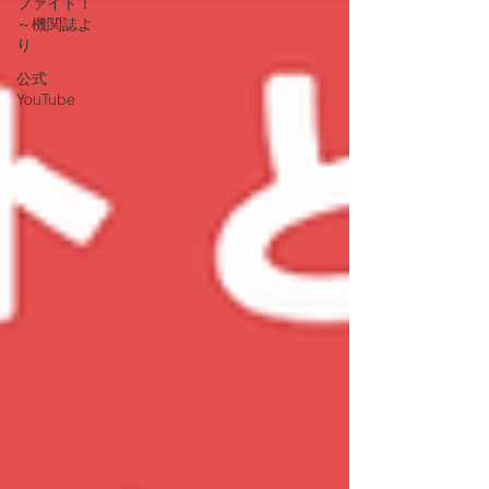
ファイト！
～機関誌よ
り
公式
YouTube